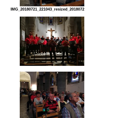
IMG_20180721_221043_resized_20180722_010