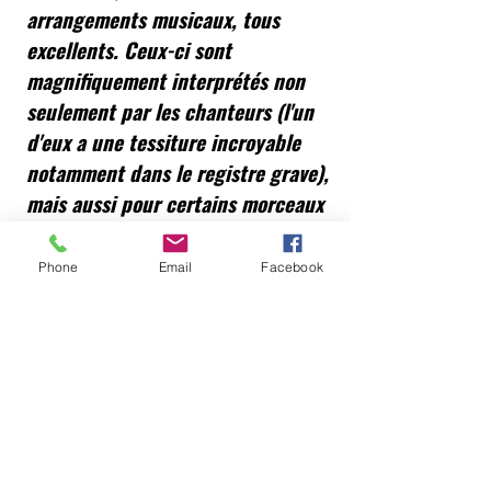
arrangements musicaux, tous
excellents. Ceux-ci sont
magnifiquement interprétés non
seulement par les chanteurs (l'un
d'eux a une tessiture incroyable
notamment dans le registre grave),
mais aussi pour certains morceaux
par des instrumentistes de qualité
(guitare, accordéon, clavier). Jean-
Phone
Email
Facebook
Marie et son fils Aurélien (né en
août 2000) amènent de temps à
autres des parties à deux voix de
trompettes (Schagerl!) qui
n'étaient pas sans évoquer les
couleurs du...Mexique (on sait bien
que les Basques sont partout!!). La