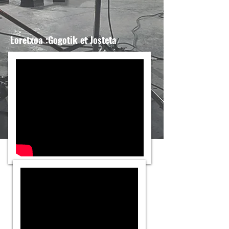
Loretxoa :Gogotik et Josteta