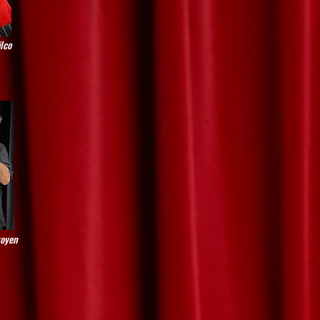
lco
goyen