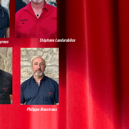
Stéphane Landarabilco
yrous
Philippe Moustrous