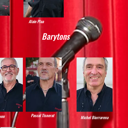
Alain Plaa
Barytons
Pascal Tisnerat
yen
Michel Biurrarena