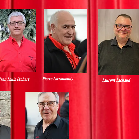
Pierre Larramendy
Jean Louis Etchart
Laurent Lachaud