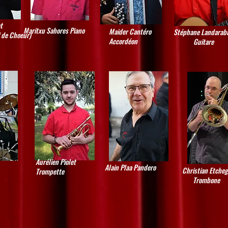
t
Maritxu Sahores Piano
Maider Cantéro
Stéphane Landarabi
 de Choeur)
Accordéon
Guitare
Aurélien Piolet
Alain Plaa Pandero
Christian Etche
Trompette
Trombone