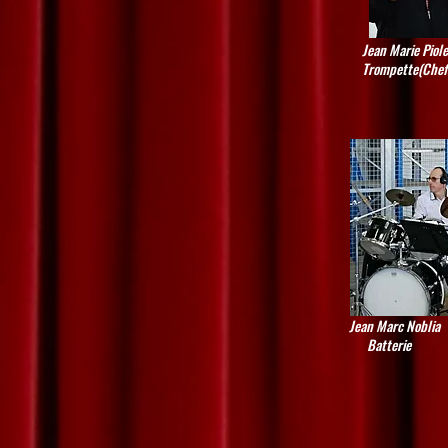
Jean Marie Piole
Trompette(Chef
Jean Marc Noblia
Batterie