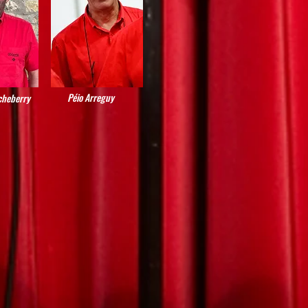
Péio Arreguy
cheberry