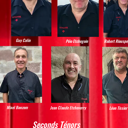
Guy Colin
Péio Etchegoin
Robert Riouspe
Mixel Bonzom
Jean Claude Etcheverry
Léon Tissier
Seconds Ténors